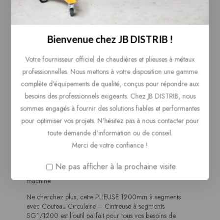
Segments numérotés
Oui
Frein de roue
Oui
Poignées pour transport
Incluses
Bienvenue chez JB DISTRIB !
Cette plieuse/cintreuse à segments SG1/1200 est conçue
pour offrir des résultats précis tout en garantissant une
Votre fournisseur officiel de chaudières et plieuses à métaux
facilité d’utilisation. Elle est idéale pour manipuler des tôles
d’aluminium d’épaisseurs allant jusqu’à 1,2 mm ou 1,5 mm.
professionnelles. Nous mettons à votre disposition une gamme
Grâce à l’ouverture maximale du faisceau de 70mm et au
complète d'équipements de qualité, conçus pour répondre aux
feu segmenté de 120mm, vous pouvez travailler sur une
besoins des professionnels exigeants. Chez JB DISTRIB, nous
variété de projets avec des plis et des cintrages
sommes engagés à fournir des solutions fiables et performantes
impeccables.
pour optimiser vos projets. N'hésitez pas à nous contacter pour
Le couteau circulaire inclus dans le prix permet des
toute demande d'information ou de conseil.
découpes nettes et rapides, vous faisant gagner du temps
sur vos projets. De plus, les roues de transport incluses
Merci de votre confiance !
rendent cette machine facile à déplacer dans votre espace
de travail. Vous apprécierez également les poignées
Ne pas afficher à la prochaine visite
pratiques qui facilitent encore plus le transport de la
machine.
Ne cherchez plus, cette PLIEUSE 1200mm à segments
avec Couteau Circulaire – Cintreuse à segments
SG1/1200 est l’outil parfait pour tous vos besoins de