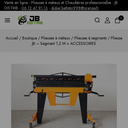
Vente en ligne - Plieuses à métaux et Chaudières professionnelles - JB
DISTRIB -
06 12 47 91 13
-
didier.battistin998@orange.fr
0
Accueil
/
Boutique
/
Plieuses à métaux
/
Plieuses à segments
/
Plieuse
JB – Segment 1,2 M + ACCESSOIRES