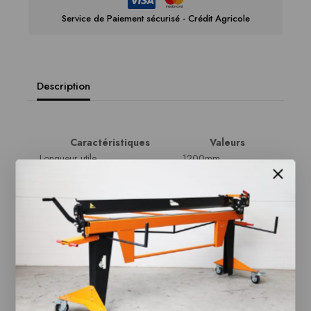
Service de Paiement sécurisé - Crédit Agricole
Description
Caractéristiques
Valeurs
Longueur utile
1200mm
Longueur totale
1500mm
Poids
100kg
Épaisseur d’aluminium
1,2 mm / 1,5 mm
Ouverture maximale du faisceau
70mm
Feu segmenté
120mm
4 pièces incluses dans
Roues de transport
le prix
Réglage en hauteur des pieds,
Oui
base inférieure