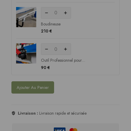
Boudineuse
210
€
Outil Professionnel pour
Finition de Joint
90
€
Ajouter Au Panier
Livraison :
Livraison rapide et sécurisée