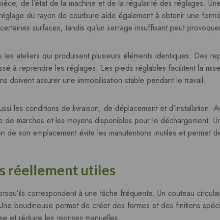
pièce, de l’état de la machine et de la régularité des réglages. U
e réglage du rayon de courbure aide également à obtenir une forme 
ertaines surfaces, tandis qu’un serrage insuffisant peut provoqu
ns les ateliers qui produisent plusieurs éléments identiques. Des r
 à reprendre les réglages. Les pieds réglables facilitent la mise 
s doivent assurer une immobilisation stable pendant le travail.
ussi les conditions de livraison, de déplacement et d’installation. Av
nce de marches et les moyens disponibles pour le déchargement. U
on de son emplacement évite les manutentions inutiles et permet d
s réellement utiles
orsqu’ils correspondent à une tâche fréquente. Un couteau circulaire
nt. Une boudineuse permet de créer des formes et des finitions spéci
euse et réduire les reprises manuelles.