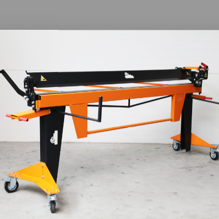
 chaudières à huile et bois
du bâtiment, les couvreurs, les métalliers, les ateliers de fabricat
Notre sélection réunit des plieuses à métaux conçues pour façonner
, de garages, d’entrepôts et d’autres espaces de travail. Chaque 
tion. Prendre le temps d’identifier ces paramètres permet de choi
r limité après quelques mois d’utilisation.
x adaptée à son activité