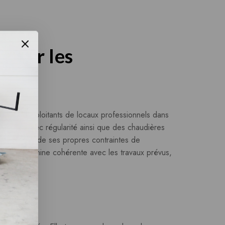
 pour les
ion et les exploitants de locaux professionnels dans
 la tôle avec régularité ainsi que des chaudières
projet possède ses propres contraintes de
sir une machine cohérente avec les travaux prévus,