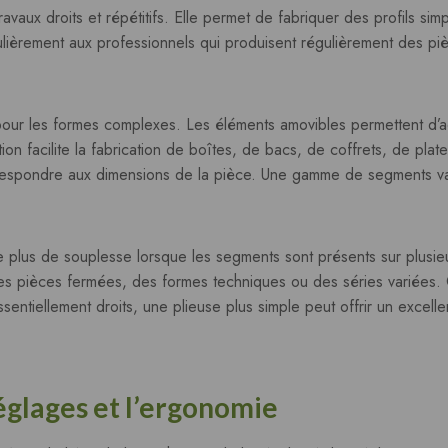
aux droits et répétitifs. Elle permet de fabriquer des profils sim
culièrement aux professionnels qui produisent régulièrement des pi
pour les formes complexes. Les éléments amovibles permettent d’ad
ion facilite la fabrication de boîtes, de bacs, de coffrets, de pla
orrespondre aux dimensions de la pièce. Une gamme de segments v
us de souplesse lorsque les segments sont présents sur plusieurs
 des pièces fermées, des formes techniques ou des séries variées. 
entiellement droits, une plieuse plus simple peut offrir un excellent 
réglages et l’ergonomie