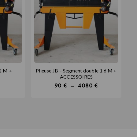
,2 M +
Plieuse JB – Segment double 1.6 M +
ACCESSOIRES
€
90
€
–
4080
€