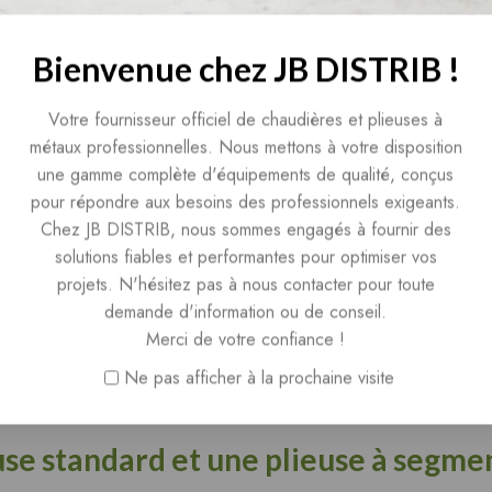
 ou une bande de tôle en créant un angle régulier sur une longueu
ie, la métallerie, la fabrication d’habillages, la création de profil
ndé sur les dimensions des éléments à produire, la nature des méta
Bienvenue chez JB DISTRIB !
Votre fournisseur officiel de chaudières et plieuses à
métaux professionnelles. Nous mettons à votre disposition
res à examiner. Une machine compacte convient aux petites pièces, a
une gamme complète d'équipements de qualité, conçus
 trois mètres répond davantage aux besoins liés aux couvertines,
pour répondre aux besoins des professionnels exigeants.
ension des pièces terminées, mais également de la place nécessaire 
Chez JB DISTRIB, nous sommes engagés à fournir des
samment dégagée pour permettre des mouvements précis et sûrs.
solutions fiables et performantes pour optimiser vos
projets. N'hésitez pas à nous contacter pour toute
la longueur de la machine. Le type de métal, son épaisseur, sa dur
demande d'information ou de conseil.
e et l’inox ne présentent pas les mêmes caractéristiques mécaniques
Merci de votre confiance !
 pour le matériau réellement utilisé. Une indication générale ne 
Ne pas afficher à la prochaine visite
use standard et une plieuse à segme