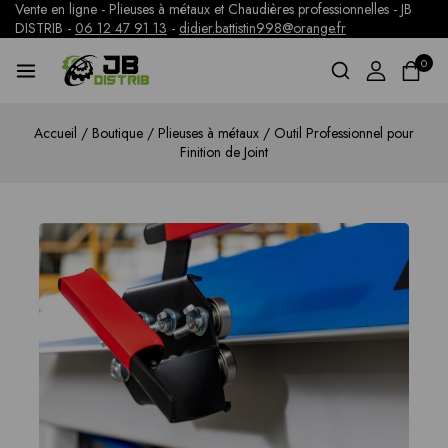
Vente en ligne - Plieuses à métaux et Chaudières professionnelles - JB
DISTRIB -
06 12 47 91 13
-
didier.battistin998@orange.fr
0
Accueil
/
Boutique
/
Plieuses à métaux
/
Outil Professionnel pour
Finition de Joint