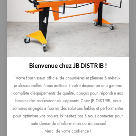
Efficacité accrue
: Réduisez le temps passé à
retoucher manuellement les plis grâce à un outil
spécialement conçu pour cette tâche.
Simplicité d’utilisation
: Facile à installer et à
manipuler, cet outil permet à vos équipes de travailler
plus rapidement et plus efficacement.
Applications :
Parfait pour les ateliers de tôlerie, les fabricants de
panneaux métalliques, et tous les professionnels du
métal cherchant à améliorer l’esthétique de leurs
Bienvenue chez JB DISTRIB !
produits grâce à une finition de joint impeccable.
Votre fournisseur officiel de chaudières et plieuses à métaux
Investissez dans cet outil de finition de joint pour offrir à
professionnelles. Nous mettons à votre disposition une gamme
vos clients des produits métalliques non seulement
fonctionnels mais aussi visuellement irréprochables.
complète d'équipements de qualité, conçus pour répondre aux
besoins des professionnels exigeants. Chez JB DISTRIB, nous
sommes engagés à fournir des solutions fiables et performantes
pour optimiser vos projets. N'hésitez pas à nous contacter pour
toute demande d'information ou de conseil.
Produits similaires
Merci de votre confiance !