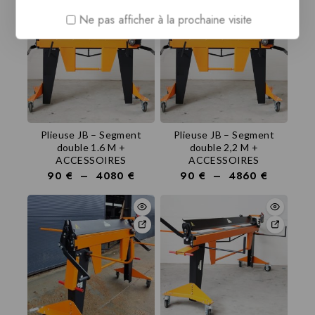
Ne pas afficher à la prochaine visite
Plieuse JB – Segment
Plieuse JB – Segment
double 1.6 M +
double 2,2 M +
ACCESSOIRES
ACCESSOIRES
90
€
–
4080
€
90
€
–
4860
€