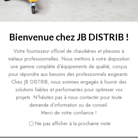
aye mbodji
Loïc Boussel
mois
il y a 7 mois
Bienvenue chez JB DISTRIB !
r a uniquement laissé
Au moins on achète avec un v
Votre fournisseur officiel de chaudières et plieuses à
.
service . Le gérant répond tou
métaux professionnelles. Nous mettons à votre disposition
au téléphone et trouve des so
une gamme complète d'équipements de qualité, conçus
Je recommande sans hésiter
pour répondre aux besoins des professionnels exigeants.
Chez JB DISTRIB, nous sommes engagés à fournir des
solutions fiables et performantes pour optimiser vos
projets. N'hésitez pas à nous contacter pour toute
demande d'information ou de conseil.
Merci de votre confiance !
Ne pas afficher à la prochaine visite