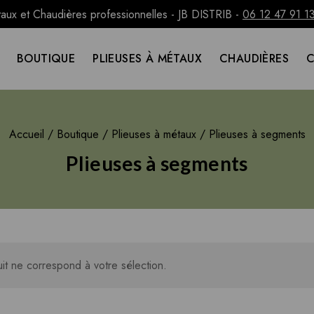
taux et Chaudières professionnelles - JB DISTRIB -
06 12 47 91 1
BOUTIQUE
PLIEUSES À MÉTAUX
CHAUDIÈRES
Accueil
/
Boutique
/
Plieuses à métaux
/
Plieuses à segments
Plieuses à segments
t ne correspond à votre sélection.