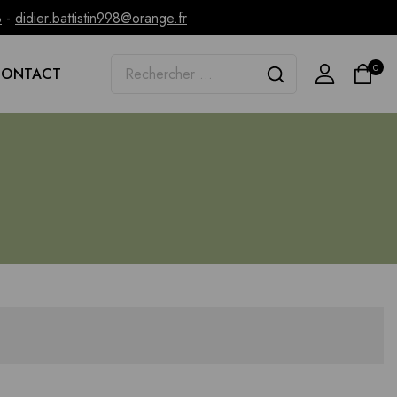
3
-
didier.battistin998@orange.fr
0
CONTACT