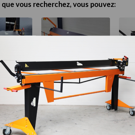
e que vous recherchez, vous pouvez:
B – 1 M À
Plieuse JB – 3 M À
ACCESSOIRES
ROULETTES + ACCESSOIRES
ROULE
1044
€
90
€
–
2580
€