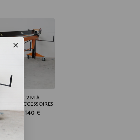
Plieuse JB – 2 M À
TTES + ACCESSOIRES
90
€
–
1140
€