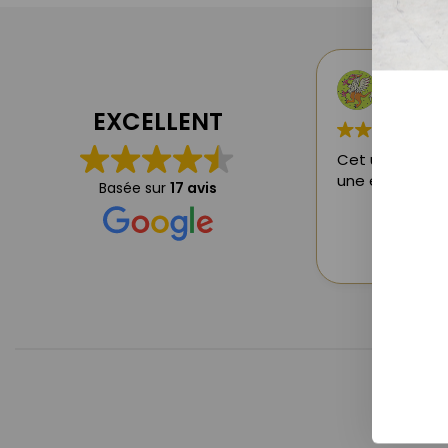
abdoul
il y a 5 
EXCELLENT
Cet utilisateu
une évaluation
Basée sur
17 avis