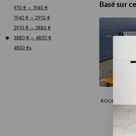
Basé sur c
970
€
–
1940
€
1940
€
–
2910
€
2910
€
–
3880
€
3880
€
–
4850
€
4850
€
+
Plieuse J
ROULETTES + 
90
€
–