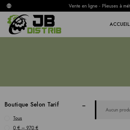
Vente en ligne - Plieuses à mé
ACCUEIL
Boutique Selon Tarif
Aucun produi
Tous
0
€
–
970
€