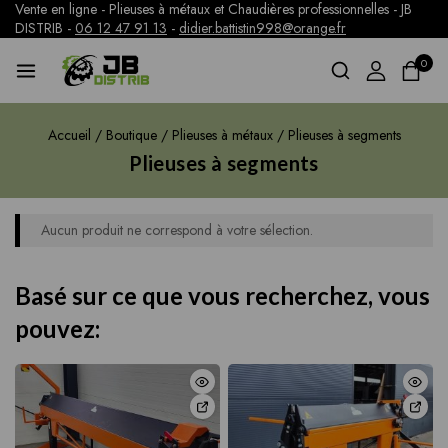
Vente en ligne - Plieuses à métaux et Chaudières professionnelles - JB
DISTRIB -
06 12 47 91 13
-
didier.battistin998@orange.fr
0
Accueil
/
Boutique
/
Plieuses à métaux
/
Plieuses à segments
Plieuses à segments
Aucun produit ne correspond à votre sélection.
Basé sur ce que vous recherchez, vous
pouvez: