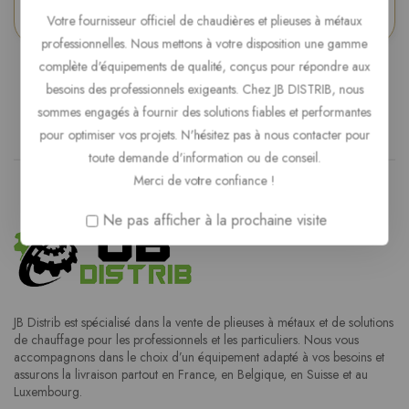
Votre fournisseur officiel de chaudières et plieuses à métaux
professionnelles. Nous mettons à votre disposition une gamme
complète d'équipements de qualité, conçus pour répondre aux
besoins des professionnels exigeants. Chez JB DISTRIB, nous
Certifié par: Trustindex
sommes engagés à fournir des solutions fiables et performantes
pour optimiser vos projets. N'hésitez pas à nous contacter pour
toute demande d'information ou de conseil.
Merci de votre confiance !
Ne pas afficher à la prochaine visite
JB Distrib est spécialisé dans la vente de plieuses à métaux et de solutions
de chauffage pour les professionnels et les particuliers. Nous vous
accompagnons dans le choix d’un équipement adapté à vos besoins et
assurons la livraison partout en France, en Belgique, en Suisse et au
Luxembourg.