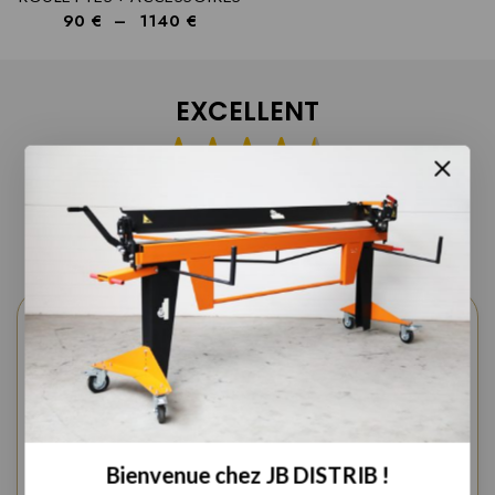
90
€
–
1140
€
EXCELLENT
Basée sur
17 avis
abdoulaye mbodji
il y a 5 mois
Cet utilisateur a uniquement laissé une
évaluation.
Bienvenue chez JB DISTRIB !