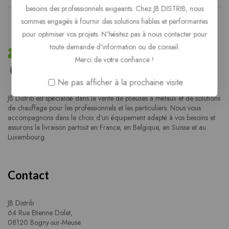
besoins des professionnels exigeants. Chez JB DISTRIB, nous
sommes engagés à fournir des solutions fiables et performantes
pour optimiser vos projets. N'hésitez pas à nous contacter pour
toute demande d'information ou de conseil.
Merci de votre confiance !
Ne pas afficher à la prochaine visite
JB Distrib est spécialisé dans la vente de plieuses à métaux et de solutions
de chauffage pour les professionnels et les particuliers. Nous vous
accompagnons dans le choix d’un équipement adapté à vos besoins et
assurons la livraison partout en France, en Belgique, en Suisse et au
Luxembourg.
Contact
JB Distrib
64 Rue Etienne Dolet,
08120 Bogny-sur-Meuse