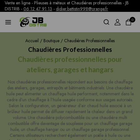
Vente en ligne - Plieuses à métaux et Chaudières professionnelles - JB
DISTRIB -
06 12 47 91 13
-
didier.battistin998@orange.fr
0
Accueil
/
Boutique
/
Chaudières Professionnelles
Chaudières Professionnelles
Chaudières professionnelles pour
ateliers, garages et hangars
Nos chaudières professionnelles répondent aux besoins de chauffage
des ateliers, garages, entrepôts et bâtiments industriels. Une chaudière
huile peut alimenter un chauffage huile performant, notamment dans le
cadre d’un chauffage à l’huile usagée conforme aux usages autorisés.
Selon la configuration, un générateur d’air chaud huile associé à un
brûleur huile permet de diffuser rapidement la chaleur dans un grand
volume. Une chaudière polycombustible ou une chaudière multi
combustible offre davantage de souplesse pour un chauffage garage
huile, un chauffage hangar ou un chauffage garage professionnel.
Certains utilisateurs recherchent également un poêle à huile ou une