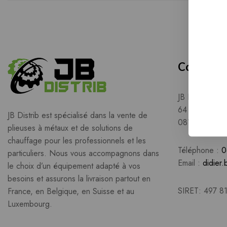
Contact
JB Distrib
64 Rue Etienn
JB Distrib est spécialisé dans la vente de
08120 Bogny-
plieuses à métaux et de solutions de
chauffage pour les professionnels et les
Téléphone :
0
particuliers. Nous vous accompagnons dans
Email :
didier.
le choix d’un équipement adapté à vos
besoins et assurons la livraison partout en
SIRET: 497 8
France, en Belgique, en Suisse et au
Luxembourg.