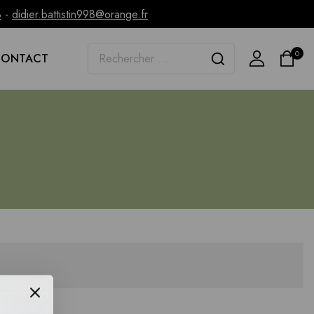
3
-
didier.battistin998@orange.fr
0
CONTACT