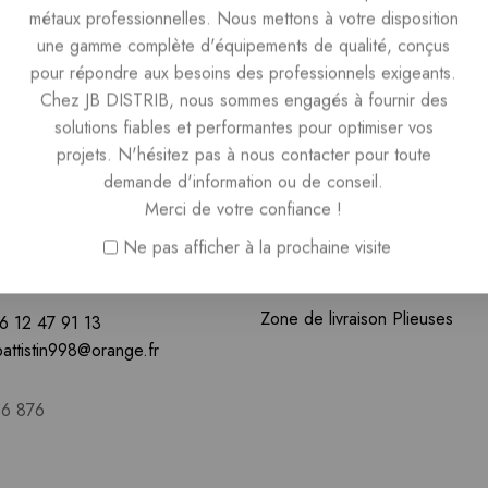
métaux professionnelles. Nous mettons à votre disposition
une gamme complète d'équipements de qualité, conçus
pour répondre aux besoins des professionnels exigeants.
Chez JB DISTRIB, nous sommes engagés à fournir des
solutions fiables et performantes pour optimiser vos
Boutique
projets. N'hésitez pas à nous contacter pour toute
Chaudières Professionnelles
demande d'information ou de conseil.
Merci de votre confiance !
Plieuses
e Dolet,
Ne pas afficher à la prochaine visite
Guides
sur-Meuse
Zone de livraison Chaudières
Zone de livraison Plieuses
6 12 47 91 13
battistin998@orange.fr
16 876